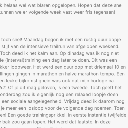
ik helaas wel wat blaren opgelopen. Hopen dat deze snel
unnen we er volgende week vast weer fris tegenaan!
 toch snel! Maandag begon ik met een rustig duurloopje
stijf van de intensieve trailrun van afgelopen weekend.
Toch deed ik het kalm aan. Op dinsdag was ik nog niet
 (interval)training een dag later te doen. Dit was een
ker loopweer. Het werd een duurloop met driemaal 10 en
ellingen gingen in marathon en halve marathon tempo. Een
 Een leuke bijkomstigheid was ook dat mijn horloge na
52’.
Of je dit mag geloven, is een tweede. Toch geeft het
onderdag zou ik eigenlijk nog een relaxed loopje doen
 een sociale aangelegenheid. Vrijdag deed ik daarom nog
n je meer een losloop voor de volgende dag noemen. Toen
n! Een goede trainingsprikkel. In eerste instantie twijfelde
e bak zou gaan lopen. Het werd dat laatste. In deze