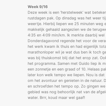
Week 9/16
Deze week is een ‘herstelweek’ wat betekent
rustdagen pak. Op dinsdag was het weer tij
weertje. Hierbij liepen we 25 minuten weg 
makkelijk gehaald aangezien we de terugwe
4:35 en 4:09 min/km. Ik merkte daarbij wel 
Donderdagavond regende het voor de veran
het werk kwam ik thuis en had eigenlijk tota
marathonloper wil je wat dus ben ik toch g
was bij thuiskomst blij dat het erop zat. 
het programma. Samen met Guido liep ik me
een zonnetje en een graad of 10. Helaas pa
later kon welk tempo we liepen. Nou is dat b
om het avontuur en genieten in de natuur. 
en schroefden het tempo op. Zo gingen we
gebied was nog behoorlijk nat van de afgel
water. Brrr, koud maar wel gaaf!