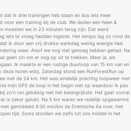
 dat ik drie trainingen heb staan en dus iets meer
d voor een training bij de club. We deden een heen &
en moesten we in 23 minuten terug zijn. Dat werd
g iets te vroeg hadden ingezet. Het tempo lag zo rond de
dat ik door een vrij drukke werkdag weinig energie had.
dering weer. Alsof we nog niet genoeg hebben gehad. Na
al geen zin om er nog op uit te trekken. Maar ja, als
egaan. Ik maakte er een rustige duurloop van 15 km van en
Ook deze horen erbij. Zaterdag stond een RunForestRun op
e met de 24 km. Het was eindelijk prachtig loopweer met
kte mijn GPS de loop in het begin niet op waardoor ik pas
ij zo’n run gelukkig niet het belangrijkste. Het gaat vooral
Dat is zeker gelukt. Na 5 km waren we redelijk opgewarmd
 met gemiddeld 4:30 min/km de Drentsche Aa over. Het
open tijd. Soms stonden we zelfs tot ons middel in het