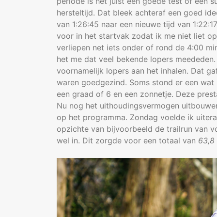
periode is het juist een goede test of een 
hersteltijd. Dat bleek achteraf een goed id
van 1:26:45 naar een nieuwe tijd van 1:22:17
voor in het startvak zodat ik me niet liet o
verliepen net iets onder of rond de 4:00 mi
het me dat veel bekende lopers meededen. 
voornamelijk lopers aan het inhalen. Dat g
waren goedgezind. Soms stond er een wat h
een graad of 6 en een zonnetje. Deze presta
Nu nog het uithoudingsvermogen uitbouwen
op het programma. Zondag voelde ik uitera
opzichte van bijvoorbeeld de trailrun van v
wel in. Dit zorgde voor een totaal van
63,8