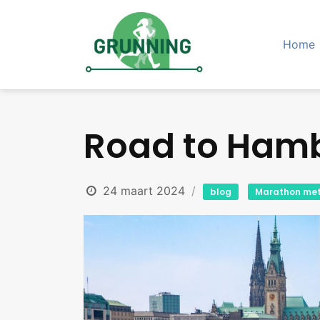
Skip
to
content
Home
Road to Hamb
24 maart 2024
blog
Marathon met