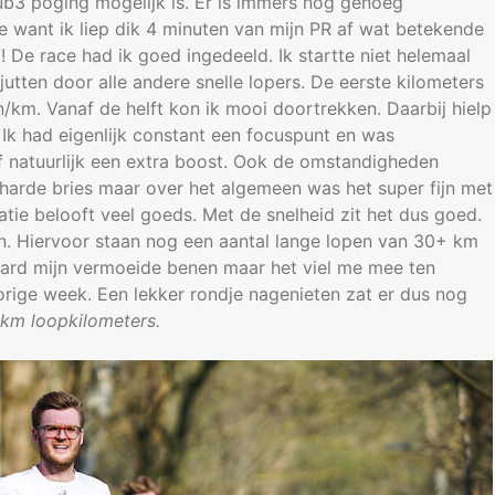
sub3 poging mogelijk is. Er is immers nog genoeg
ee want ik liep dik 4 minuten van mijn PR af wat betekende
! De race had ik goed ingedeeld. Ik startte niet helemaal
pjutten door alle andere snelle lopers. De eerste kilometers
n/km. Vanaf de helft kon ik mooi doortrekken. Daarbij hielp
Ik had eigenlijk constant een focuspunt en was
af natuurlijk een extra boost. Ook de omstandigheden
arde bries maar over het algemeen was het super fijn met
tie belooft veel goeds. Met de snelheid zit het dus goed.
. Hiervoor staan nog een aantal lange lopen van 30+ km
ard mijn vermoeide benen maar het viel me mee ten
orige week. Een lekker rondje nagenieten zat er dus nog
 km loopkilometers.