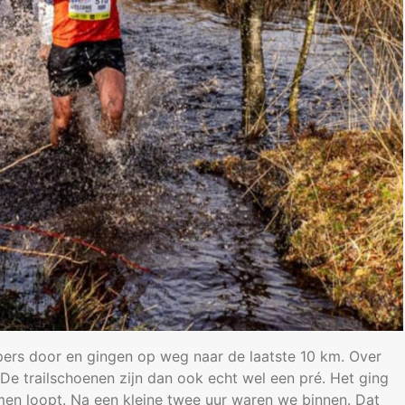
pers door en gingen op weg naar de laatste 10 km. Over
 De trailschoenen zijn dan ook echt wel een pré. Het ging
men loopt. Na een kleine twee uur waren we binnen. Dat