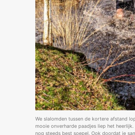
We slalomden tussen de kortere afstand lo
mooie onverharde paadjes liep het heerlijk.
nog steeds best soepel. Ook doordat je sa