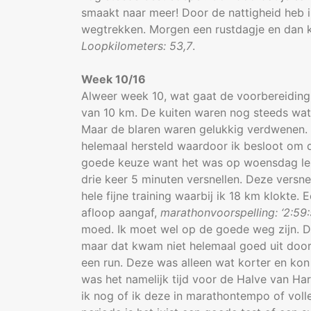
smaakt naar meer! Door de nattigheid heb 
wegtrekken. Morgen een rustdagje en dan k
Loopkilometers: 53,7
.
Week 10/16
Alweer week 10, wat gaat de voorbereiding
van 10 km. De kuiten waren nog steeds wat 
Maar de blaren waren gelukkig verdwenen. 
helemaal hersteld waardoor ik besloot om de
goede keuze want het was op woensdag lek
drie keer 5 minuten versnellen. Deze versn
hele fijne training waarbij ik 18 km klokte.
afloop aangaf,
marathonvoorspelling: ‘2:59:
moed. Ik moet wel op de goede weg zijn. D
maar dat kwam niet helemaal goed uit door
een run. Deze was alleen wat korter en ko
was het namelijk tijd voor de Halve van Hare
ik nog of ik deze in marathontempo of voll