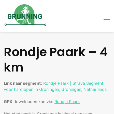
Skip
to
content
Rondje Paark – 4
km
Link naar segment:
Rondje Paark | Strava Segment
voor hardlopen in Groningen, Groningen, Netherlands
GPX
downloaden kan via:
Rondje Paark
Het stadspark in Groningen is ideaal voor een