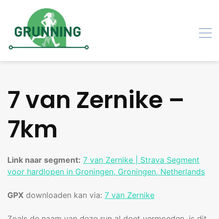
Skip
to
content
7 van Zernike –
7km
Link naar segment:
7 van Zernike | Strava Segment
voor hardlopen in Groningen, Groningen, Netherlands
GPX
downloaden kan via:
7 van Zernike
Zoals de naam van deze run al doet vermoeden, is dit