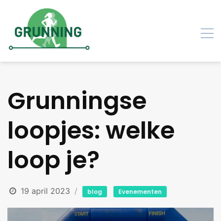
Skip
to
content
Grunningse
loopjes: welke
loop je?
19 april 2023
blog
Evenementen