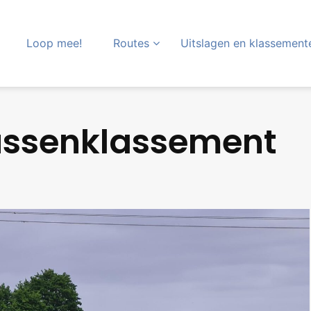
Loop mee!
Routes
Uitslagen en klassement
tussenklassement