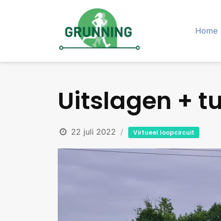
Skip
to
content
Home
Uitslagen + 
22 juli 2022
Virtueel loopcircuit