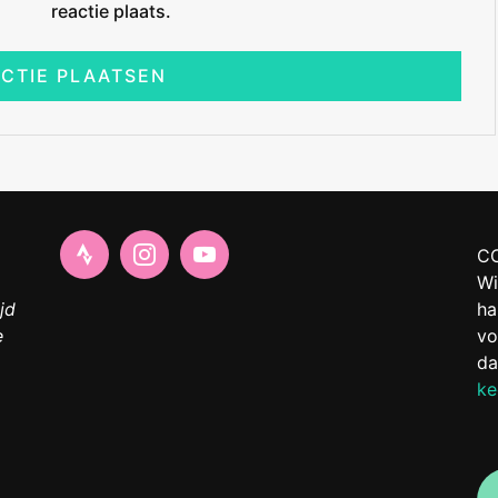
reactie plaats.
C
Wi
jd
ha
e
vo
da
ke