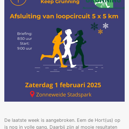
De laatste week is aangebroken. Eem de Hort(us) op
is nog in volle gang. Daarbij zijn al mooie resultaten