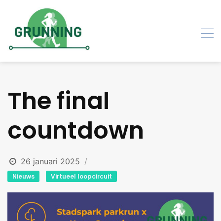
Skip
to
content
The final
countdown
26 januari 2025
Nieuws
Virtueel loopcircuit