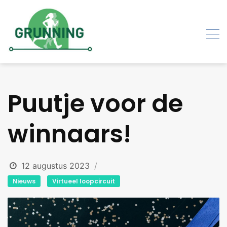
Skip
to
content
Puutje voor de
winnaars!
12 augustus 2023
Nieuws
Virtueel loopcircuit