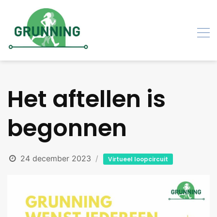
Skip
to
content
Het aftellen is
begonnen
24 december 2023
Virtueel loopcircuit