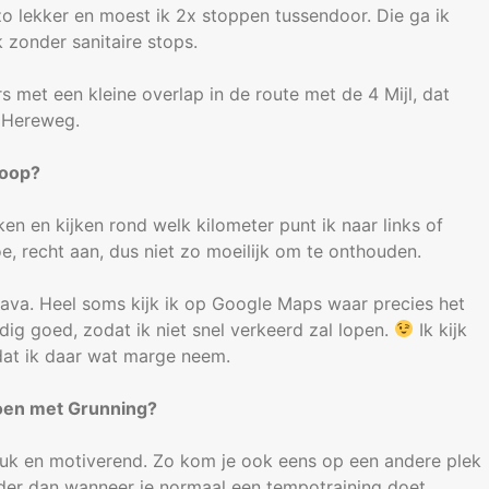
t zo lekker en moest ik 2x stoppen tussendoor. Die ga ik
 zonder sanitaire stops.
 met een kleine overlap in de route met de 4 Mijl, dat
de Hereweg.
loop?
en en kijken rond welk kilometer punt ik naar links of
oe, recht aan, dus niet zo moeilijk om te onthouden.
rava. Heel soms kijk ik op Google Maps waar precies het
dig goed, zodat ik niet snel verkeerd zal lopen.
Ik kijk
dat ik daar wat marge neem.
oen met Grunning?
leuk en motiverend. Zo kom je ook eens op een andere plek
arder dan wanneer je normaal een tempotraining doet.