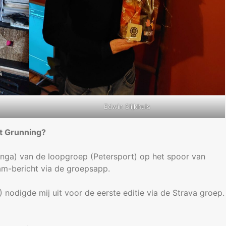
Edwin Slijkhuis
t Grunning?
ttinga) van de loopgroep (Petersport) op het spoor van
ram-bericht via de groepsapp.
 nodigde mij uit voor de eerste editie via de Strava groep.