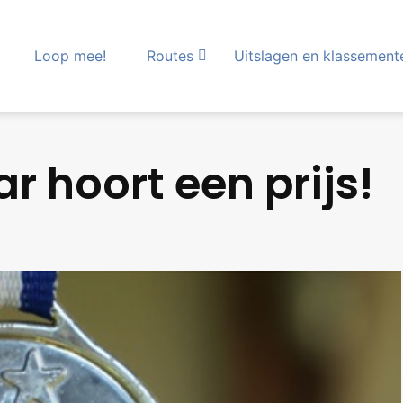
Loop mee!
Routes
Uitslagen en klassement
r hoort een prijs!