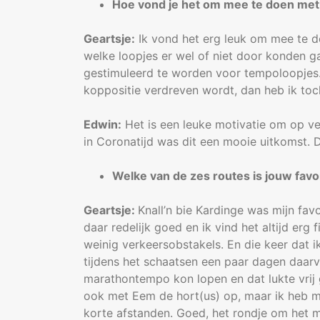
Hoe vond je het om mee te doen me
Geartsje:
Ik vond het erg leuk om mee te doe
welke loopjes er wel of niet door konden
gestimuleerd te worden voor tempoloopjes.
koppositie verdreven wordt, dan heb ik toc
Edwin:
Het is een leuke motivatie om op ve
in Coronatijd was dit een mooie uitkomst. D
Welke van de zes routes is jouw favo
Geartsje:
Knall’n bie Kardinge was mijn fav
daar redelijk goed en ik vind het altijd erg 
weinig verkeersobstakels. En die keer dat ik
tijdens het schaatsen een paar dagen daarv
marathontempo kon lopen en dat lukte vrij 
ook met Eem de hort(us) op, maar ik heb m
korte afstanden. Goed, het rondje om het m