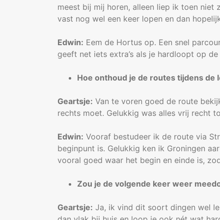
meest bij mij horen, alleen liep ik toen nie
vast nog wel een keer lopen en dan hopelijk
Edwin:
Eem de Hortus op. Een snel parcours
geeft net iets extra’s als je hardloopt op 
Hoe onthoud je de routes tijdens de 
Geartsje:
Van te voren goed de route bekijk
rechts moet. Gelukkig was alles vrij recht t
Edwin:
Vooraf bestudeer ik de route via St
beginpunt is. Gelukkig ken ik Groningen aar
vooral goed waar het begin en einde is, zo
Zou je de volgende keer weer meed
Geartsje:
Ja, ik vind dit soort dingen wel 
dan vlak bij huis en loop je ook nét wat h