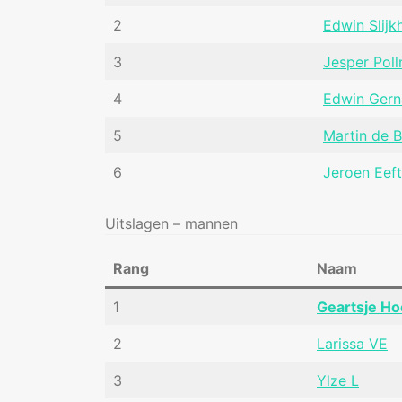
2
Edwin Slijk
3
Jesper Pol
4
Edwin Ger
5
Martin de 
6
Jeroen Eeft
Uitslagen – mannen
Rang
Naam
1
Geartsje Ho
2
Larissa VE
3
Ylze L