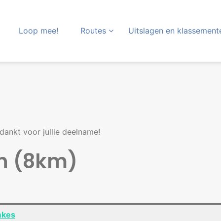
Loop mee!
Routes
Uitslagen en klassement
dankt voor jullie deelname!
n (8km)
mkes