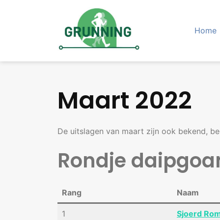
Skip
to
content
Home
Maart 2022
De uitslagen van maart zijn ook bekend, be
Rondje daipgoa
Rang
Naam
1
Sjoerd Ro