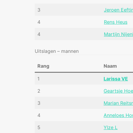
3
Jeroen Eefti
4
Rens Heus
4
Martijn Nijen
Uitslagen – mannen
Rang
Naam
1
Larissa VE
2
Geartsje Hoe
3
Marian Reit
4
Anneloes H
5
Ylze L