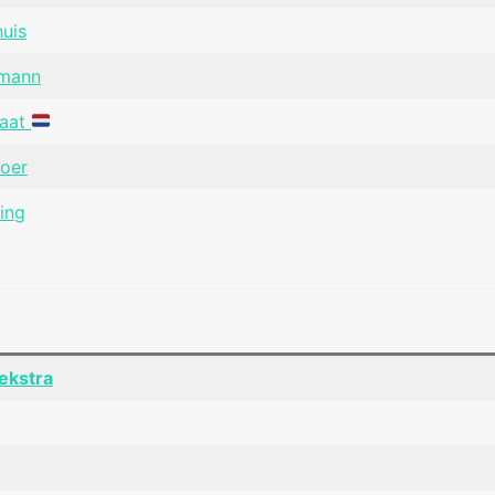
huis
lmann
naat
Boer
ing
ekstra