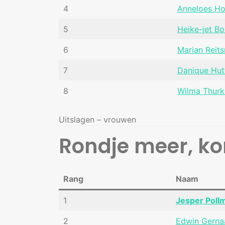
4
Anneloes H
5
Heike-jet Bo
6
Marian Reit
7
Danique Hut
8
Wilma Thur
Uitslagen – vrouwen
Rondje meer, k
Rang
Naam
1
Jesper Poll
2
Edwin Gern