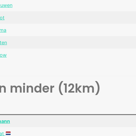
ouwen
ot
sma
ten
kow
on minder (12km)
mann
aat