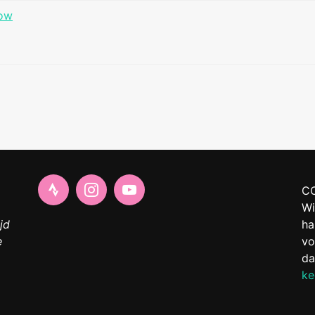
ow
C
Wi
jd
ha
e
vo
da
ke