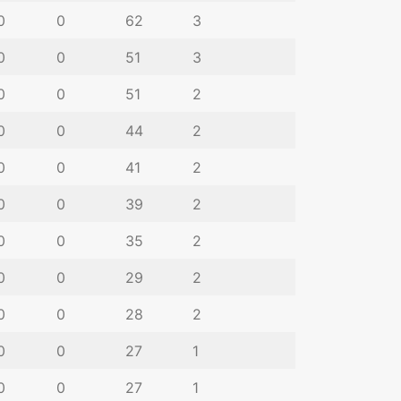
0
0
62
3
0
0
51
3
0
0
51
2
0
0
44
2
0
0
41
2
0
0
39
2
0
0
35
2
0
0
29
2
0
0
28
2
0
0
27
1
0
0
27
1