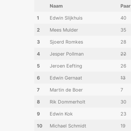
Naam
Paar
1
Edwin Slijkhuis
40
2
Mees Mulder
35
3
Sjoerd Romkes
28
4
Jesper Pollman
22
5
Jeroen Eefting
26
6
Edwin Gernaat
13
7
Martin de Boer
7
8
Rik Dommerholt
30
9
Edwin Kok
23
10
Michael Schmidt
19