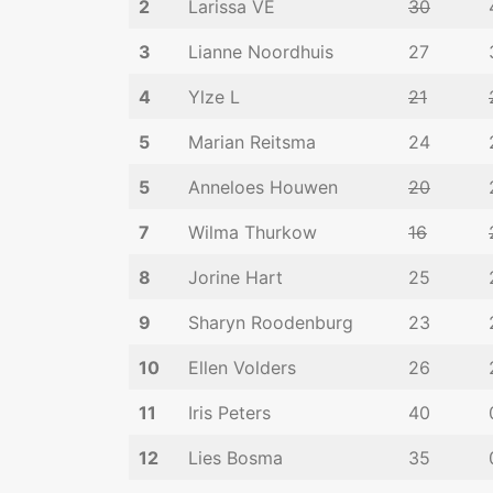
2
Larissa VE
30
3
Lianne Noordhuis
27
4
Ylze L
21
5
Marian Reitsma
24
5
Anneloes Houwen
20
7
Wilma Thurkow
16
8
Jorine Hart
25
9
Sharyn Roodenburg
23
10
Ellen Volders
26
11
Iris Peters
40
12
Lies Bosma
35