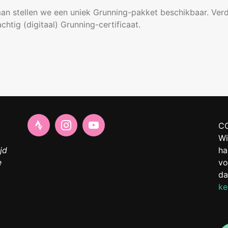
man stellen we een uniek Grunning-pakket beschikbaar. Verd
tig (digitaal) Grunning-certificaat.
C
Wi
jd
ha
e
vo
da
ke