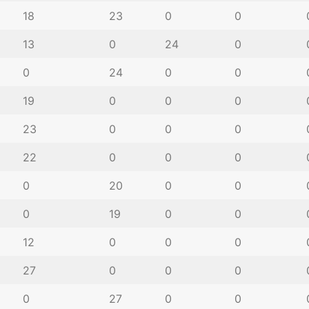
18
23
0
0
13
0
24
0
0
24
0
0
19
0
0
0
23
0
0
0
22
0
0
0
0
20
0
0
0
19
0
0
12
0
0
0
27
0
0
0
0
27
0
0