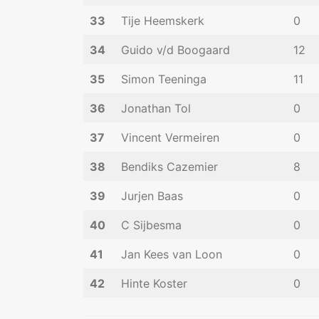
33
Tije Heemskerk
0
34
Guido v/d Boogaard
12
35
Simon Teeninga
11
36
Jonathan Tol
0
37
Vincent Vermeiren
0
38
Bendiks Cazemier
8
39
Jurjen Baas
0
40
C Sijbesma
0
41
Jan Kees van Loon
0
42
Hinte Koster
0