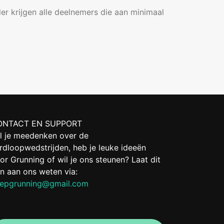
er krijgen alle deelnemers die aan minimaal
ONTACT EN SUPPORT
l je meedenken over de
rdloopwedstrijden, heb je leuke ideeën
or Grunning of wil je ons steunen? Laat dit
n aan ons weten via:
epgrunning@gmail.com