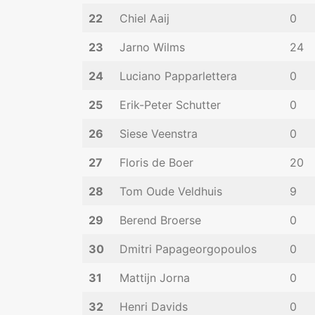
22
Chiel Aaij
0
23
Jarno Wilms
24
24
Luciano Papparlettera
0
25
Erik-Peter Schutter
0
26
Siese Veenstra
0
27
Floris de Boer
20
28
Tom Oude Veldhuis
9
29
Berend Broerse
0
30
Dmitri Papageorgopoulos
0
31
Mattijn Jorna
0
32
Henri Davids
0