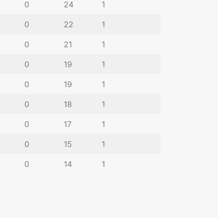
0
24
1
0
22
1
0
21
1
0
19
1
0
19
1
0
18
1
0
17
1
0
15
1
0
14
1