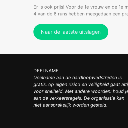
Er is ook prijs! Voor de 1e vrouw en de 1e 
4 van de 6 runs hebben meegedaan een prach
Naar de laatste uitslagen
DEELNAME
Deelname aan de hardloopwedstrijden is
gratis, op eigen risico en veiligheid gaat alti
voor snelheid. Met andere woorden: houd j
aan de verkeersregels. De organisatie kan
niet aansprakelijk worden gesteld.