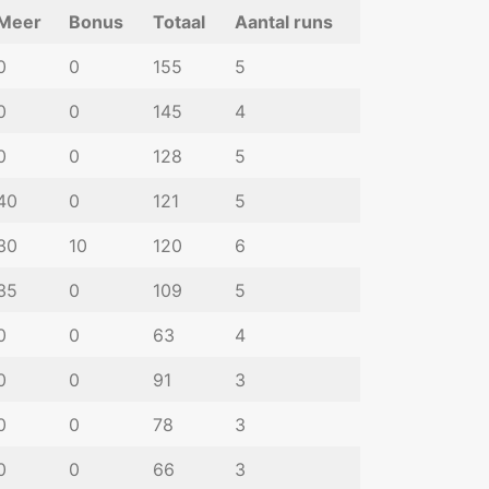
Meer
Bonus
Totaal
Aantal runs
0
0
155
5
0
0
145
4
0
0
128
5
40
0
121
5
30
10
120
6
35
0
109
5
0
0
63
4
0
0
91
3
0
0
78
3
0
0
66
3