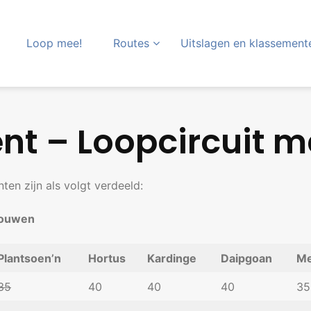
Loop mee!
Routes
Uitslagen en klassement
nt – Loopcircuit m
en zijn als volgt verdeeld:
vrouwen
Plantsoen’n
Hortus
Kardinge
Daipgoan
Me
35
40
40
40
35