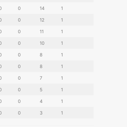
0
0
14
1
0
0
12
1
0
0
11
1
0
0
10
1
0
0
8
1
0
0
8
1
0
0
7
1
0
0
5
1
0
0
4
1
0
0
3
1